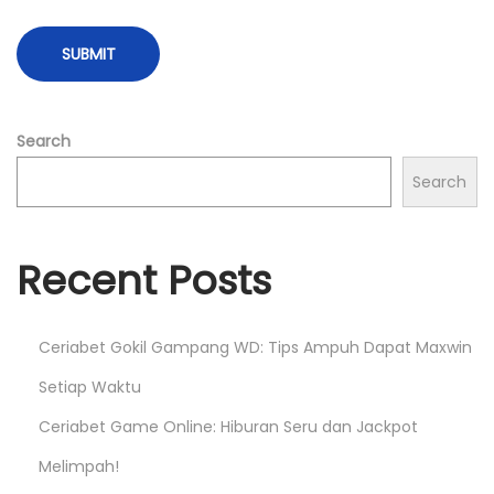
u
k
P
e
n
Search
g
Search
a
l
a
Recent Posts
m
a
n
Ceriabet Gokil Gampang WD: Tips Ampuh Dapat Maxwin
B
Setiap Waktu
e
Ceriabet Game Online: Hiburan Seru dan Jackpot
r
Melimpah!
m