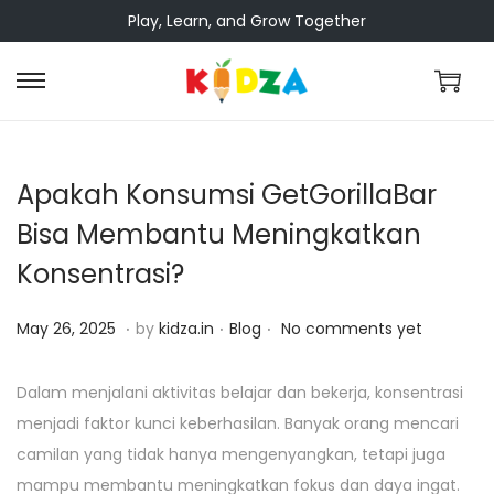
Play, Learn, and Grow Together
Apakah Konsumsi GetGorillaBar
Bisa Membantu Meningkatkan
Konsentrasi?
.
.
.
Posted on
Posted in
M
May 26, 2025
by
kidza.in
Blog
No comments yet
a
y
Dalam menjalani aktivitas belajar dan bekerja, konsentrasi
2
menjadi faktor kunci keberhasilan. Banyak orang mencari
6
camilan yang tidak hanya mengenyangkan, tetapi juga
,
mampu membantu meningkatkan fokus dan daya ingat.