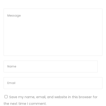
t
e
m
T
e
r
p
e
r
c
a
y
a
u
n
Save my name, email, and website in this browser for
t
the next time I comment.