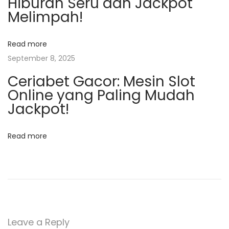
Hiburan Seru dan Jackpot
w
Melimpah!
M
e
Read more
m
September 8, 2025
b
e
Ceriabet Gacor: Mesin Slot
r
Online yang Paling Mudah
d
Jackpot!
e
n
Read more
g
a
n
S
i
s
Leave a Reply