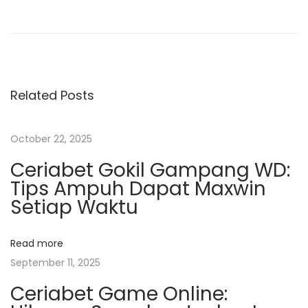
S
i
t
u
s
Related Posts
S
l
o
October 22, 2025
t
Ceriabet Gokil Gampang WD:
B
Tips Ampuh Dapat Maxwin
o
Setiap Waktu
n
u
Read more
s
September 11, 2025
N
Ceriabet Game Online:
e