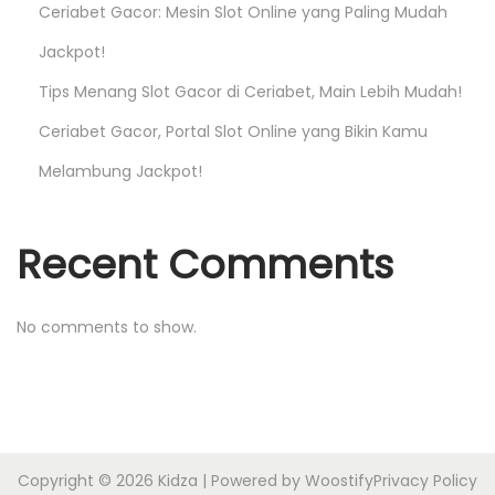
a
Ceriabet Gacor: Mesin Slot Online yang Paling Mudah
i
Jackpot!
n
Tips Menang Slot Gacor di Ceriabet, Main Lebih Mudah!
y
a
Ceriabet Gacor, Portal Slot Online yang Bikin Kamu
n
Melambung Jackpot!
g
L
Recent Comments
e
b
i
No comments to show.
h
N
y
a
m
Copyright © 2026
Kidza
| Powered by
Woostify
Privacy Policy