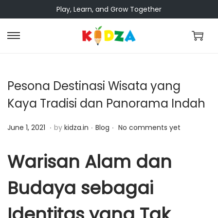
Play, Learn, and Grow Together
Pesona Destinasi Wisata yang
Kaya Tradisi dan Panorama Indah
.
.
.
Posted on
Posted in
J
June 1, 2021
by
kidza.in
Blog
No comments yet
u
n
Warisan Alam dan
e
Budaya sebagai
1
,
Identitas yang Tak
2