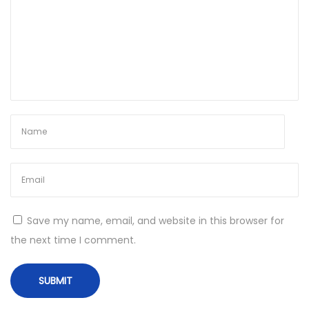
a
K
U
D
A
H
O
K
I
8
8
Save my name, email, and website in this browser for
K
the next time I comment.
i
n
i
K