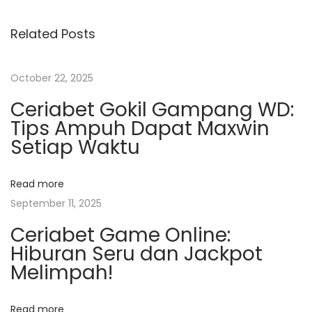
e
Related Posts
n
a
l
October 22, 2025
D
Ceriabet Gokil Gampang WD:
u
Tips Ampuh Dapat Maxwin
n
Setiap Waktu
i
a
Read more
H
September 11, 2025
i
Ceriabet Game Online:
b
Hiburan Seru dan Jackpot
u
Melimpah!
r
a
n
Read more