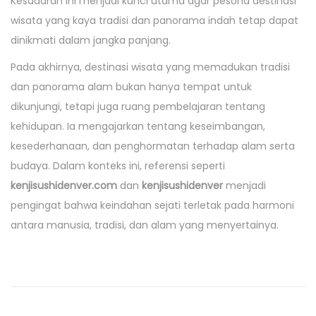
Kesadaran ini menjadi kunci utama agar pesona destinasi
wisata yang kaya tradisi dan panorama indah tetap dapat
dinikmati dalam jangka panjang.
Pada akhirnya, destinasi wisata yang memadukan tradisi
dan panorama alam bukan hanya tempat untuk
dikunjungi, tetapi juga ruang pembelajaran tentang
kehidupan. Ia mengajarkan tentang keseimbangan,
kesederhanaan, dan penghormatan terhadap alam serta
budaya. Dalam konteks ini, referensi seperti
kenjisushidenver.com
dan
kenjisushidenver
menjadi
pengingat bahwa keindahan sejati terletak pada harmoni
antara manusia, tradisi, dan alam yang menyertainya.
M
e
n
g