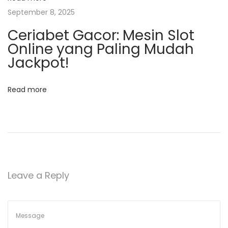
I
September 8, 2025
n
Ceriabet Gacor: Mesin Slot
t
Online yang Paling Mudah
e
Jackpot!
r
a
Read more
k
t
i
f
B
e
Leave a Reply
r
s
a
m