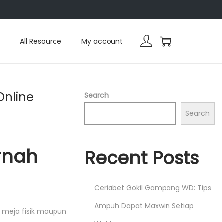
All Resource
My account
Online
Search
Search
rnah
Recent Posts
Ceriabet Gokil Gampang WD: Tips
Ampuh Dapat Maxwin Setiap
i meja fisik maupun