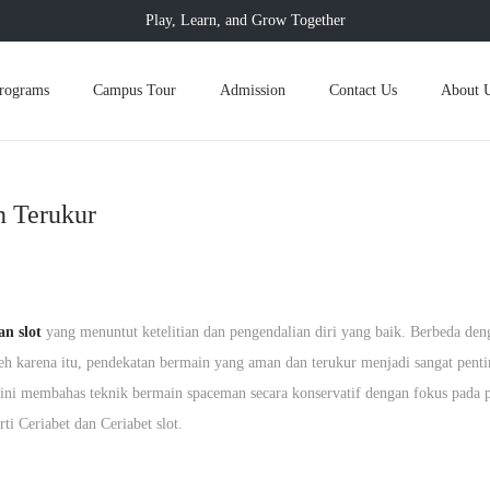
Play, Learn, and Grow Together
rograms
Campus Tour
Admission
Contact Us
About 
 Terukur
n slot
yang menuntut ketelitian dan pengendalian diri yang baik. Berbeda deng
h karena itu, pendekatan bermain yang aman dan terukur menjadi sangat penti
 ini membahas teknik bermain spaceman secara konservatif dengan fokus pada p
i Ceriabet dan Ceriabet slot.