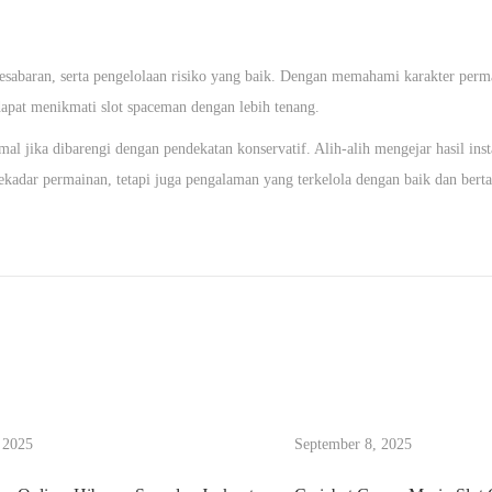
esabaran, serta pengelolaan risiko yang baik. Dengan memahami karakter per
dapat menikmati slot spaceman dengan lebih tenang.
imal jika dibarengi dengan pendekatan konservatif. Alih-alih mengejar hasil ins
ekadar permainan, tetapi juga pengalaman yang terkelola dengan baik dan ber
 2025
September 8, 2025