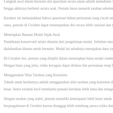
Langkah awal dalam bermain slot spaceman secara aman adalah memahami k
,
hingga akhirnya berhenti secara acak. Pemain harus menarik taruhan seb
2
Karakter ini menunjukkan bahwa spaceman bukan permainan yang cocok unt
0
sama, pemain di Ceriabet dapat menempatkan diri secara lebih rasional dan
2
6
Menetapkan Batasan Modal Sejak Awal
Pendekatan konservatif selalu dimulai dari pengelolaan modal. Sebelum 
dialokasikan khusus untuk bermain. Modal ini sebaiknya merupakan dana 
Di Ceriabet slot, pemain yang disiplin dalam menetapkan batas modal cend
Dengan batas yang jelas, risiko kerugian dapat ditekan dan permainan tetap 
Menggunakan Nilai Taruhan yang Konsisten
Teknik aman berikutnya adalah menggunakan nilai taruhan yang konsisten da
besar. Justru taruhan kecil membantu pemain bertahan lebih lama dan meng
Dengan taruhan yang stabil, pemain memiliki kesempatan lebih besar untuk
berpengalaman di Ceriabet karena dianggap lebih seimbang antara risiko da