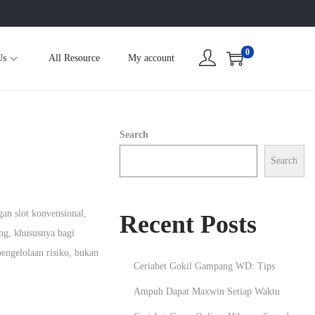
0
Us
All Resource
My account
Search
Search
an slot konvensional,
Recent Posts
ng, khususnya bagi
engelolaan risiko, bukan
Ceriabet Gokil Gampang WD: Tips
Ampuh Dapat Maxwin Setiap Waktu