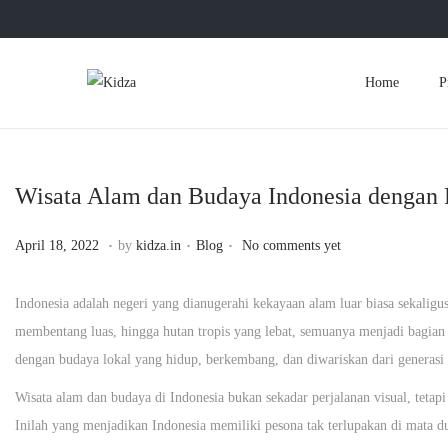
Home
P
Wisata Alam dan Budaya Indonesia dengan 
.
.
.
P
A
P
April 18, 2022
by
kidza.in
Blog
No comments yet
o
p
o
s
r
s
Indonesia adalah negeri yang dianugerahi kekayaan alam luar biasa sekali
t
i
t
membentang luas, hingga hutan tropis yang lebat, semuanya menjadi bagian d
e
l
e
dengan budaya lokal yang hidup, berkembang, dan diwariskan dari generasi 
d
1
d
Wisata alam dan budaya di Indonesia bukan sekadar perjalanan visual, teta
o
8
i
Inilah yang menjadikan Indonesia memiliki pesona tak terlupakan di mata d
n
,
n