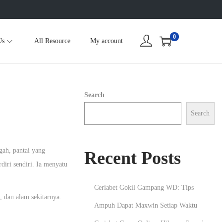
0
Us
All Resource
My account
Search
Search
gah, pantai yang
Recent Posts
diri sendiri. Ia menyatu
Ceriabet Gokil Gampang WD: Tips
 dan alam sekitarnya.
Ampuh Dapat Maxwin Setiap Waktu