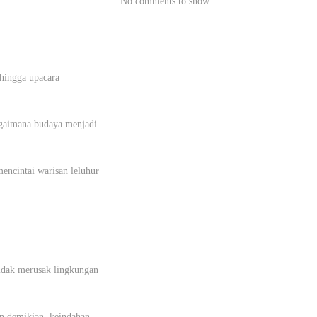
No comments to show.
 hingga upacara
agaimana budaya menjadi
mencintai warisan leluhur
tidak merusak lingkungan
an demikian, keindahan