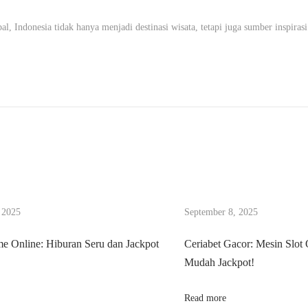
l, Indonesia tidak hanya menjadi destinasi wisata, tetapi juga sumber inspira
 2025
September 8, 2025
e Online: Hiburan Seru dan Jackpot
Ceriabet Gacor: Mesin Slot 
Mudah Jackpot!
Read more