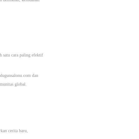
 satu cara paling efektif
gudugunsalonu.com dan
munitas global.
kan cerita baru,