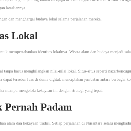
gan keasliannya.
ngan dan menghargai budaya lokal selama perjalanan mereka.
tas Lokal
untuk mempertahankan identitas lokalnya. Wisata alam dan budaya menjadi salah
 tanpa harus menghilangkan nilai-nilai lokal. Situs-situs seperti nazarboncu
dapat tersebar luas di dunia digital, menciptakan jembatan antara berbagai ko
jika mampu mengelola kekayaan ini dengan strategi yang tepat.
ak Pernah Padam
n alam dan kekayaan tradisi. Setiap perjalanan di Nusantara selalu menghadir